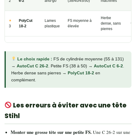
2
6-2
and-go
(38/40/45/50)
machines
Herbe
PolyCut
Lames
FS moyenne à
dense, sans
~3
3
18-2
plastique
élevée
pierres
Le choix rapide :
FS de cylindrée moyenne (55 à 131)
→
AutoCut C 26-2
. Petite FS (38 à 50) →
AutoCut C 6-2
.
Herbe dense sans pierres →
PolyCut 18-2
en
complément.
Les erreurs à éviter avec une tête
Stihl
Monter une grosse tête sur une petite FS.
Une C 26-2 sur une