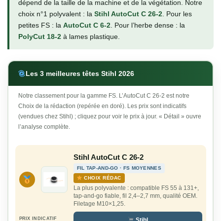
dépend de la taille de la machine et de la végétation. Notre
choix n°1 polyvalent : la
Stihl AutoCut C 26-2
. Pour les
petites FS : la
AutoCut C 6-2
. Pour l’herbe dense : la
PolyCut 18-2
à lames plastique.
Les 3 meilleures têtes Stihl 2026
Notre classement pour la gamme FS. L’AutoCut C 26-2 est notre
Choix de la rédaction (repérée en doré). Les prix sont indicatifs
(vendues chez Stihl) ; cliquez pour voir le prix à jour. « Détail » ouvre
l’analyse complète.
Stihl AutoCut C 26-2
FIL TAP-AND-GO · FS MOYENNES
CHOIX RÉDAC
La plus polyvalente : compatible FS 55 à 131+,
tap-and-go fiable, fil 2,4–2,7 mm, qualité OEM.
Filetage M10×1,25.
PRIX INDICATIF
Stihl