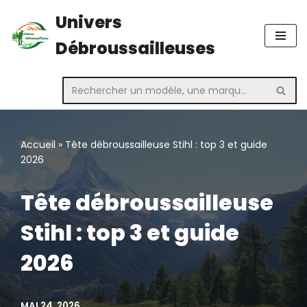
Univers
Aller
Débroussailleuses
au
contenu
Accueil
»
Tête débroussailleuse Stihl : top 3 et guide
2026
Tête débroussailleuse
Stihl : top 3 et guide
2026
MAI 24, 2026