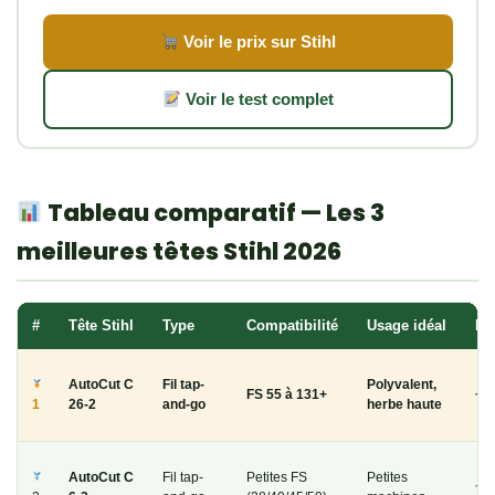
Voir le prix sur Stihl
Voir le test complet
Tableau comparatif — Les 3
meilleures têtes Stihl 2026
#
Tête Stihl
Type
Compatibilité
Usage idéal
Pr
AutoCut C
Fil tap-
Polyvalent,
FS 55 à 131+
~4
1
26-2
and-go
herbe haute
AutoCut C
Fil tap-
Petites FS
Petites
~3