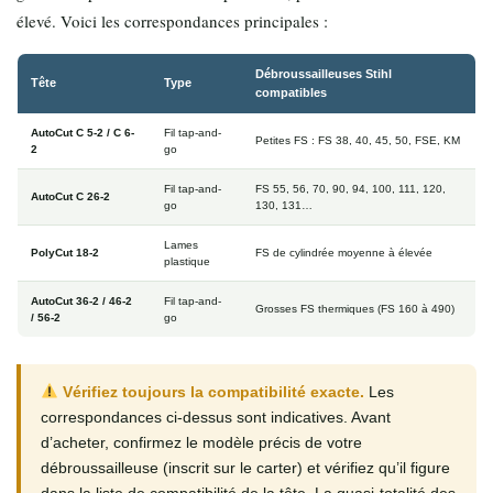
élevé. Voici les correspondances principales :
Débroussailleuses Stihl
Tête
Type
compatibles
AutoCut C 5-2 / C 6-
Fil tap-and-
Petites FS : FS 38, 40, 45, 50, FSE, KM
2
go
Fil tap-and-
FS 55, 56, 70, 90, 94, 100, 111, 120,
AutoCut C 26-2
go
130, 131…
Lames
PolyCut 18-2
FS de cylindrée moyenne à élevée
plastique
AutoCut 36-2 / 46-2
Fil tap-and-
Grosses FS thermiques (FS 160 à 490)
/ 56-2
go
Vérifiez toujours la compatibilité exacte.
Les
correspondances ci-dessus sont indicatives. Avant
d’acheter, confirmez le modèle précis de votre
débroussailleuse (inscrit sur le carter) et vérifiez qu’il figure