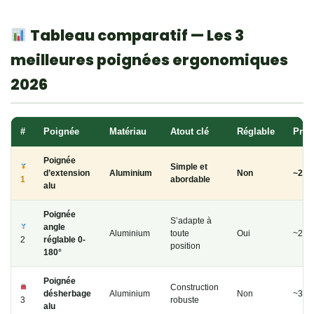
Tableau comparatif — Les 3
meilleures poignées ergonomiques
2026
#
Poignée
Matériau
Atout clé
Réglable
Prix
Poignée
Simple et
d’extension
Aluminium
Non
~21€
1
abordable
alu
Poignée
S’adapte à
angle
Aluminium
toute
Oui
~24€
2
réglable 0-
position
180°
Poignée
Construction
désherbage
Aluminium
Non
~31€
3
robuste
alu