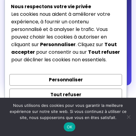
vraiment
le bon moment d’acheter — avec un
Nous respectons votre vie privée
assistant IA pour vous guider.
Les cookies nous aident à améliorer votre
expérience, à fournir un contenu
Historique de prix réel
Alerte au bon moment
personnalisé et à analyser le trafic. Vous
pouvez choisir les cookies à autoriser en
Assistant d’achat IA
cliquant sur
Personnaliser
. Cliquez sur
Tout
accepter
pour consentir ou sur
Tout refuser
pour décliner les cookies non essentiels.
Essayer gratuitement 14 jours →
Sans engagement · Résiliable en 1 clic · 5 langues
Personnaliser
Tout refuser
FAQ — Poignée ergonomique
Nous utilisons des cookies pour vous garantir la meilleure
Tout accepter
débroussailleuse
expérience sur notre site web. Si vous continuez à utiliser ce
site, nous supposerons que vous en êtes satisfait.
Propulsé par
OK
Quelle différence entre une poignée ergonomique et un guidon ?