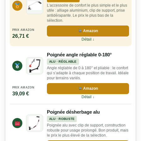
L’accessoire de confort le plus simple et le plus
utile : alliage aluminium, clip de support, prise
antidérapante. Le prix le plus bas de la
sélection.
PRIX AMAZON
Amazon
26,71 €
Détail ↓
Poignée angle réglable 0-180°
ALU · RÉGLABLE
Angle réglable de 0 à 180° et pliable : le confort
qui s’adapte à chaque position de travail. Idéale
pour terrains variés.
PRIX AMAZON
Amazon
39,09 €
Détail ↓
Poignée désherbage alu
ALU · ROBUSTE
Poignée alu avec clip de support, construction
robuste pour usage prolongé. Bon produit, mais
le prix le plus élevé de la sélection.