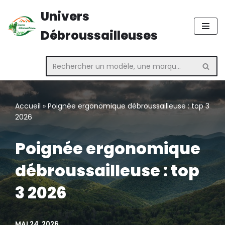
Univers
Aller
Débroussailleuses
au
contenu
Accueil
»
Poignée ergonomique débroussailleuse : top 3
2026
Poignée ergonomique
débroussailleuse : top
3 2026
MAI 24, 2026