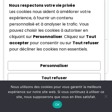
Nous respectons votre vie privée
Les cookies nous aident à améliorer votre
expérience, à fournir un contenu
Verdict :
La meilleure entrée en usage intensif. Qualité
personnalisé et à analyser le trafic. Vous
Husqvarna et endurance à un prix très accessible.
pouvez choisir les cookies à autoriser en
cliquant sur
Personnaliser
. Cliquez sur
Tout
accepter
pour consentir ou sur
Tout refuser
pour décliner les cookies non essentiels.
Voir le prix sur Husqvarna
Voir le test complet
Personnaliser
Tout refuser
Nous utilisons des cookies pour vous garantir la meilleure
Tout accepter
expérience sur notre site web. Si vous continuez à utiliser ce
site, nous supposerons que vous en êtes satisfait.
Propulsé par
OK