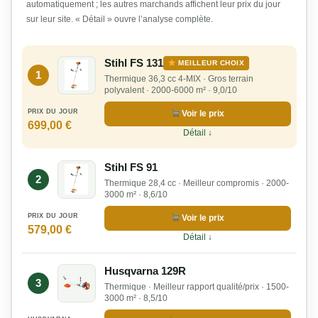
automatiquement ; les autres marchands affichent leur prix du jour
sur leur site. « Détail » ouvre l’analyse complète.
Stihl FS 131
MEILLEUR CHOIX
1
Thermique 36,3 cc 4-MIX · Gros terrain
polyvalent · 2000-6000 m² · 9,0/10
PRIX DU JOUR
Voir le prix
699,00 €
Détail ↓
Stihl FS 91
2
Thermique 28,4 cc · Meilleur compromis · 2000-
3000 m² · 8,6/10
PRIX DU JOUR
Voir le prix
579,00 €
Détail ↓
Husqvarna 129R
3
Thermique · Meilleur rapport qualité/prix · 1500-
3000 m² · 8,5/10