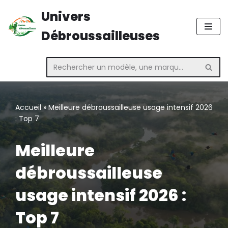
Univers
Aller
Débroussailleuses
au
contenu
Accueil
»
Meilleure débroussailleuse usage intensif 2026
: Top 7
Meilleure
débroussailleuse
usage intensif 2026 :
Top 7