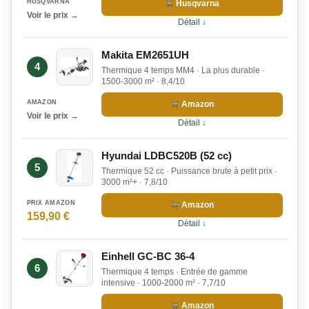
HUSQVARNA
Husqvarna
Voir le prix →
Détail ↓
Makita EM2651UH
4
Thermique 4 temps MM4 · La plus durable ·
1500-3000 m² · 8,4/10
AMAZON
Amazon
Voir le prix →
Détail ↓
Hyundai LDBC520B (52 cc)
5
Thermique 52 cc · Puissance brute à petit prix ·
3000 m²+ · 7,8/10
PRIX AMAZON
Amazon
159,90 €
Détail ↓
Einhell GC-BC 36-4
6
Thermique 4 temps · Entrée de gamme
intensive · 1000-2000 m² · 7,7/10
Amazon