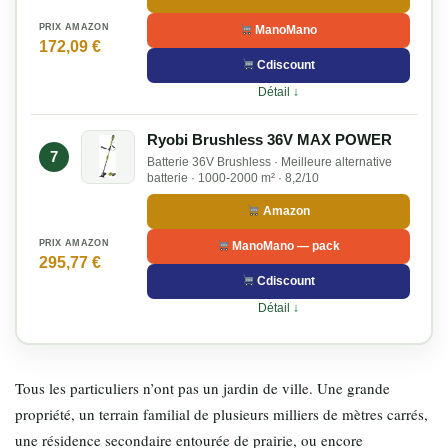
PRIX AMAZON
ManoMano
172,09 €
Cdiscount
Détail ↓
Ryobi Brushless 36V MAX POWER
7
Batterie 36V Brushless · Meilleure alternative
batterie · 1000-2000 m² · 8,2/10
Amazon
PRIX AMAZON
ManoMano — pack
295,77 €
Cdiscount
Détail ↓
Tous les particuliers n’ont pas un jardin de ville. Une grande
propriété, un terrain familial de plusieurs milliers de mètres carrés,
une résidence secondaire entourée de prairie, ou encore