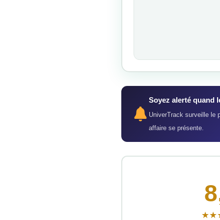
Soyez alerté quand 
UniverTrack surveille le
affaire se présente.
8
★★