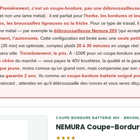
.
Premièrement, c’est un coupe-bordure, pas une débroussailleuse
et non une lame métal) : il est parfait pour l’
herbe, les bordures et les
s, les broussailles ligneuses ou la friche
. Pour ce type de travail, i
ame métal — par exemple la
débroussailleuse Nemura 20V
(qui accep
ent, l’autonomie.
Cette configuration est livrée avec une
seule peti
(35 min) est optimiste, comptez plutôt
20 à 30 minutes
en usage réel.
era utile.
Troisièmement, le prix.
À ~100€ pour un coupe-bordure avec
s chère
du marché — vous payez le 40V brushless, la qualité et la garan
que jeune
, moins connue qu’un grand nom, mais compensée par son
 sa
garantie 2 ans
. Vu comme un
coupe-bordure batterie soigné pour
nvaincant ; attendez-en qu’il débroussaille des ronces et vous serez déç
COUPE-BORDURE BATTERIE 40V · BRUSHL
NEMURA Coupe-Bordure
★★★★