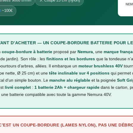
hless 9000 tr/min
Coupe 25 cm (nylon)
NEM
~100€
ANT D’ACHETER — UN COUPE-BORDURE BATTERIE POUR LES
n
coupe-bordure à batterie
proposé par
Nemura
, une
marque frança
e jardin). Son rôle : les
finitions et les bordures
que la tondeuse n’a
pourtours d’arbres, allées. Il embarque un
moteur brushless 40V
tour
pe nette, Ø 25 cm) et une
tête inclinable sur 4 positions
qui permet 
cal d’un simple bouton. Le
manche alu réglable
et la poignée
Soft Gr
est
livré complet
:
1 batterie 2Ah + chargeur rapide
dans le carton, pr
 une batterie compatible avec toute la gamme Nemura 40V.
 C’EST UN COUPE-BORDURE (LAMES NYLON), PAS UNE DÉBR