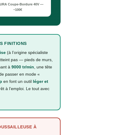
URA Coupe-Bordure 40V —
~100€
 FINITIONS
ise
(à l’origine spécialiste
tteint pas — pieds de murs,
nant à
9000 tr/min
, une tête
de passer en mode «
ip
en font un outil
léger et
êt à l’emploi. Le tout avec
OUSSAILLEUSE À