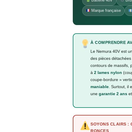
Batterie 40V
Brus
Marque française
À COMPRENDRE AV
Le Nemura 40V est u
des pièces détachées d
contours de massifs, 
à
2 lames nylon
(cou
coupe-bordure » verti
maniable
. Surtout, il 
une
garantie 2 ans
et
SOYONS CLAIRS :
RONCES