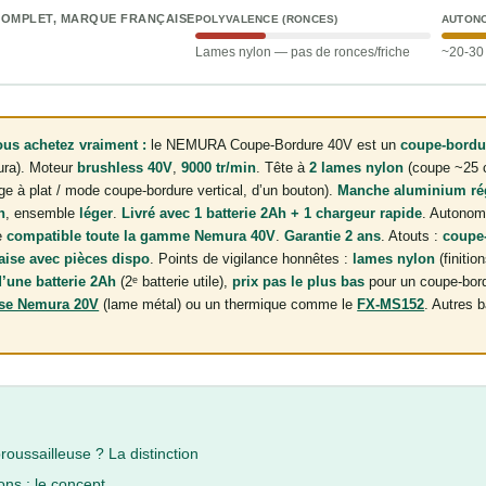
COMPLET, MARQUE FRANÇAISE
POLYVALENCE (RONCES)
AUTONO
Lames nylon — pas de ronces/friche
~20-30 
us achetez vraiment :
le NEMURA Coupe-Bordure 40V est un
coupe-bordur
ra). Moteur
brushless 40V
,
9000 tr/min
. Tête à
2 lames nylon
(coupe ~25 
e à plat / mode coupe-bordure vertical, d’un bouton).
Manche aluminium ré
n
, ensemble
léger
.
Livré avec 1 batterie 2Ah + 1 chargeur rapide
. Autonom
ie
compatible toute la gamme Nemura 40V
.
Garantie 2 ans
. Atouts :
coupe
aise avec pièces dispo
. Points de vigilance honnêtes :
lames nylon
(finiti
’une batterie 2Ah
(2ᵉ batterie utile),
prix pas le plus bas
pour un coupe-bor
use Nemura 20V
(lame métal) ou un thermique comme le
FX-MS152
. Autres b
ussailleuse ? La distinction
ons : le concept