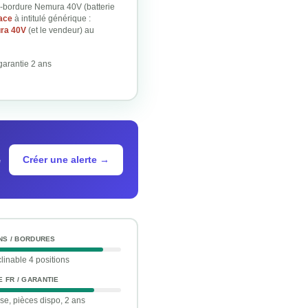
-bordure Nemura 40V (batterie
lace
à intitulé générique :
ura 40V
(et le vendeur) au
garantie 2 ans
Créer une alerte →
e
ONS / BORDURES
clinable 4 positions
 FR / GARANTIE
se, pièces dispo, 2 ans