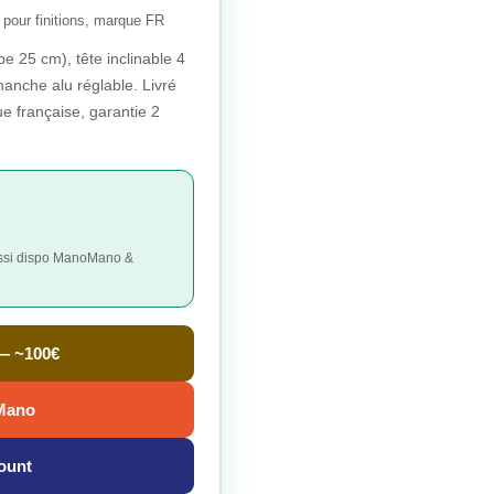
pour finitions, marque FR
e 25 cm), tête inclinable 4
manche alu réglable. Livré
e française, garantie 2
· aussi dispo ManoMano &
 —
~100€
Mano
ount