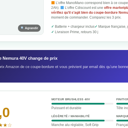
L’offre ManoMano correspond bien à ce coupe
2Ah).
L’offre Cdiscount est une
offre marketp
vérifiez qu’il s’agit bien du coupe-bordure Nem
moment de commander. Comparez les 3 prix.
Batterie + chargeur inclus
Marque française, 
Agrandir
Livraison Prime, retours 30 j
le Nemura 40V change de prix
 prix Amazon de ce coupe-bordure et vous prévient par email dès qu’une bonn
MOTEUR BRUSHLESS 40V
FINITI
,0
Puissant et durable
Tête in
LÉGÈRETÉ / MANIABILITÉ
MARQUE
★★☆
Manche alu réglable, Soft Grip
Françai