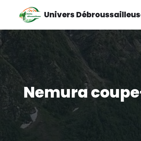
Univers Débroussailleu
Aller
au
contenu
Nemura coupe-b