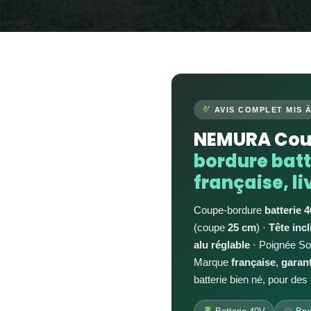
AVIS COMPLET MIS À
NEMURA Cou
bordure batt
française, l
Coupe-bordure
batterie 
(coupe
25 cm
) ·
Tête incl
alu réglable
· Poignée Sof
Marque
française
,
garant
batterie bien né, pour des