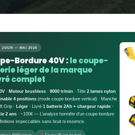
 JOUR — MAI 2026
pe-Bordure 40V :
le coupe-
erie léger de la marque
ivré complet
40V
·
Moteur brushless
·
9000 tr/min
· Tête
2 lames nylon
inable 4 positions
(mode coupe-bordure vertical) · Manche
t Grip ·
Léger
· Livré
1 batterie 2Ah + chargeur rapide
·
ie 2 ans
· ~100€ — L’analyse honnête d’un coupe-bordure
 finitions impeccables sans bruit ni essence.