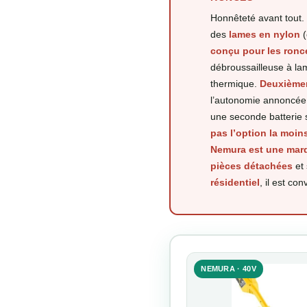
Honnêteté avant tout
des
lames en nylon
(
conçu pour les ronce
débroussailleuse à l
thermique.
Deuxièmem
l’autonomie annoncée 
une seconde batterie s
pas l’option la moin
Nemura est une mar
pièces détachées
et
résidentiel
, il est co
NEMURA · 40V