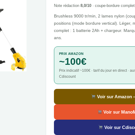
Note rédaction
8,0/10
· coupe-bordure complet 
Brushless 9000 tr/min, 2 lames nylon (coup
positions (mode bordure vertical). Léger, 
complet : 1 batterie 2Ah + chargeur. Marqu
ans.
PRIX AMAZON
~100€
Prix indicatif ~100€ · tarif du jour en direct 
Cdiscount
Voir sur Amazon
Voir sur Mano
Voir sur Cdisc