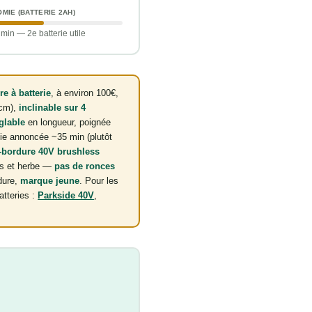
MIE (BATTERIE 2AH)
min — 2e batterie utile
e à batterie
, à environ 100€,
cm),
inclinable sur 4
glable
en longueur, poignée
ie annoncée ~35 min (plutôt
-bordure 40V brushless
ons et herbe —
pas de ronces
dure,
marque jeune
. Pour les
atteries :
Parkside 40V
,