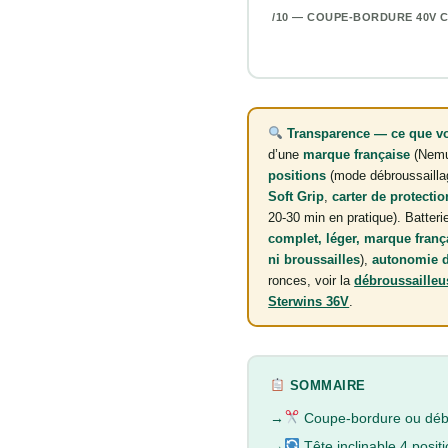
/10 — COUPE-BORDURE 40V 
Transparence — ce que vo
d’une
marque française
(Nemu
positions
(mode débroussaillag
Soft Grip
,
carter de protectio
20-30 min en pratique). Batter
complet, léger, marque franç
ni broussailles
),
autonomie d
ronces, voir la
débroussaille
Sterwins 36V
.
SOMMAIRE
Coupe-bordure ou débro
Tête inclinable 4 positi