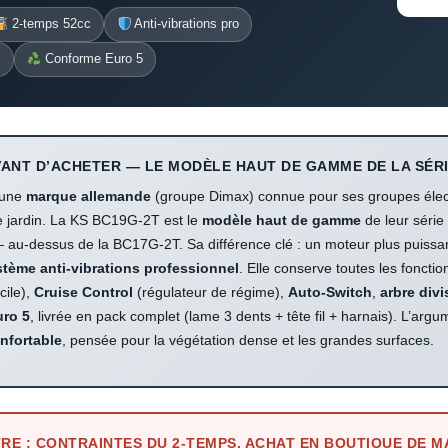
2-temps 52cc
Anti-vibrations pro
l
Conforme Euro 5
ANT D’ACHETER — LE MODÈLE HAUT DE GAMME DE LA SÉR
 une
marque allemande
(groupe Dimax) connue pour ses groupes élec
e jardin. La KS BC19G-2T est le
modèle haut de gamme
de leur série
au-dessus de la BC17G-2T. Sa différence clé : un moteur plus puissa
stème anti-vibrations professionnel
. Elle conserve toutes les foncti
cile),
Cruise Control
(régulateur de régime),
Auto-Switch
,
arbre divi
uro 5
, livrée en pack complet (lame 3 dents + tête fil + harnais). L’ar
nfortable
, pensée pour la végétation dense et les grandes surfaces.
TRE : CONTRAINTES DU 2-TEMPS, ACHAT EN BOUTIQUE DE 