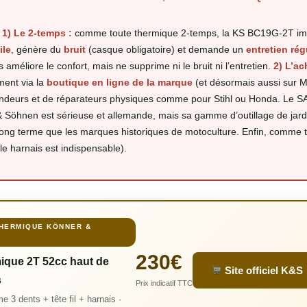
.
1) Le 2-temps :
comme toute thermique 2-temps, la KS BC19G-2T im
ile
, génère du
bruit
(casque obligatoire) et demande un
entretien rég
 améliore le confort, mais ne supprime ni le bruit ni l’entretien.
2) L’ac
ent via la
boutique en ligne de la marque
(et désormais aussi sur 
ndeurs et de réparateurs physiques comme pour Stihl ou Honda. Le S
 Söhnen est sérieuse et allemande, mais sa gamme d’outillage de jard
é long terme que les marques historiques de motoculture. Enfin, comme 
le harnais est indispensable).
HERMIQUE KÖNNER &
230€
que 2T 52cc haut de
Site officiel K&S
s
Prix indicatif TTC
e 3 dents + tête fil + harnais ·