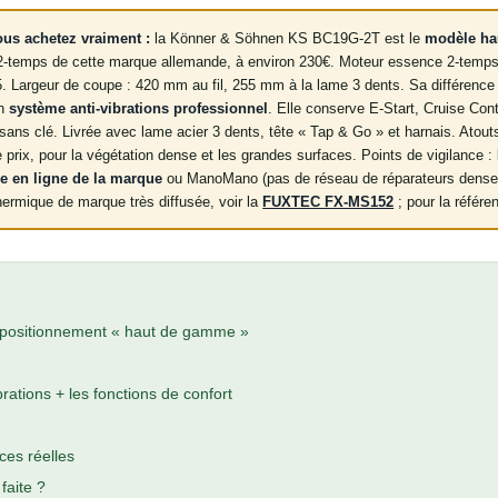
us achetez vraiment :
la Könner & Söhnen KS BC19G-2T est le
modèle ha
2-temps de cette marque allemande, à environ 230€. Moteur essence 2-temps 
. Largeur de coupe : 420 mm au fil, 255 mm à la lame 3 dents. Sa différence
un
système anti-vibrations professionnel
. Elle conserve E-Start, Cruise Cont
 sans clé. Livrée avec lame acier 3 dents, tête « Tap & Go » et harnais. Atou
e prix, pour la végétation dense et les grandes surfaces. Points de vigilance :
e en ligne de la marque
ou ManoMano (pas de réseau de réparateurs dense)
 thermique de marque très diffusée, voir la
FUXTEC FX-MS152
; pour la référe
positionnement « haut de gamme »
brations + les fonctions de confort
ces réelles
faite ?