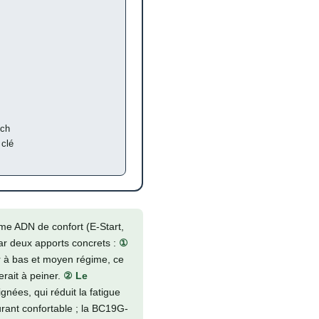
tch
 clé
e ADN de confort (E-Start,
par deux apports concrets :
①
 à bas et moyen régime, ce
rait à peiner.
② Le
gnées, qui réduit la fatigue
urant confortable ; la BC19G-