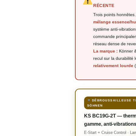
RÉCENTE
Trois points honnêtes
mélange essence/hu
système anti-vibrations
commande principalem
réseau dense de reve
La marque :
Könner &
recul sur la durabilit
relativement lourde
(
DÉBROUSSAILLEUSE T
SÖHNEN
KS BC19G-2T — thermi
gamme, anti-vibration
E-Start + Cruise Control · Lam