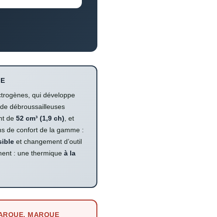
IE
trogènes, qui développe
 de débroussailleuses
nt de
52 cm³ (1,9 ch)
, et
ons de confort de la gamme :
sible
et changement d’outil
gument : une thermique
à la
MARQUE, MARQUE