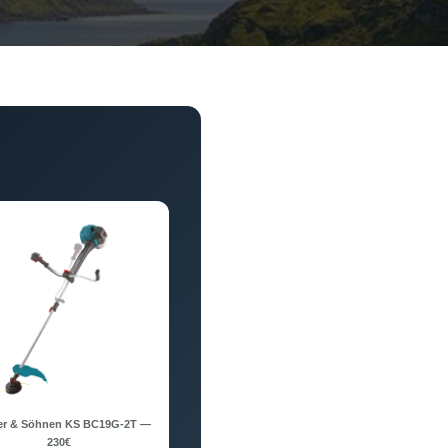
r & Söhnen KS BC19G-2T —
230€