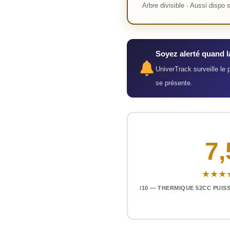
Arbre divisible · Aussi disp
Soyez alerté quand 
UniverTrack surveille le 
se présente.
7,
★★★
/10 — THERMIQUE 52CC PUI