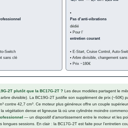
•
rofessionnel
Pas d’anti-vibrations
dédié
• Pour l’
entretien courant
uto-Switch
• E-Start, Cruise Control, Auto-Swi
nt sans clé
• Arbre divisible, changement sans
• Prix ~180€
19G-2T plutôt que la BC17G-2T ?
Les deux modèles partagent le mêm
 arbre divisible). La BC19G-2T justifie son supplément de prix (~50€) 
³ contre 42,7 cm³. Ce moteur plus généreux offre un couple supérieur
e la végétation dense et ligneuse là où une cylindrée moindre commence
rofessionnel
— un dispositif d’amortissement entre le moteur et les poi
s longues sessions. En clair : la BC17G-2T est faite pour l’entretien co