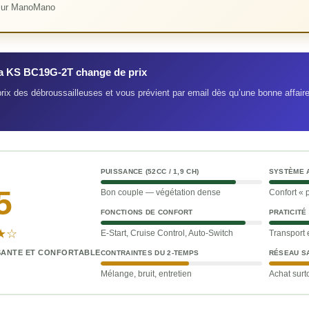
o sur ManoMano
la KS BC19G-2T change de prix
prix des débroussailleuses et vous prévient par email dès qu’une bonne affair
PUISSANCE (52CC / 1,9 CH)
SYSTÈME A
5
Bon couple — végétation dense
Confort « 
FONCTIONS DE CONFORT
PRATICITÉ 
★☆
E-Start, Cruise Control, Auto-Switch
Transport 
SSANTE ET CONFORTABLE
CONTRAINTES DU 2-TEMPS
RÉSEAU S
Mélange, bruit, entretien
Achat surt