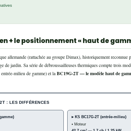
natives
n + le positionnement « haut de gam
que allemande (rattachée au groupe Dimax), historiquement reconnue 
lage de jardin. Sa série de débroussailleuses thermiques compte trois m
BC19G-2T — le modèle haut de gam
entrée-milieu de gamme) et la
2T : LES DIFFÉRENCES
 gamme)
▸ KS BC17G-2T (entrée-milieu)
• Moteur
42,7 cm³ — 1,7 ch / 1,25 kW