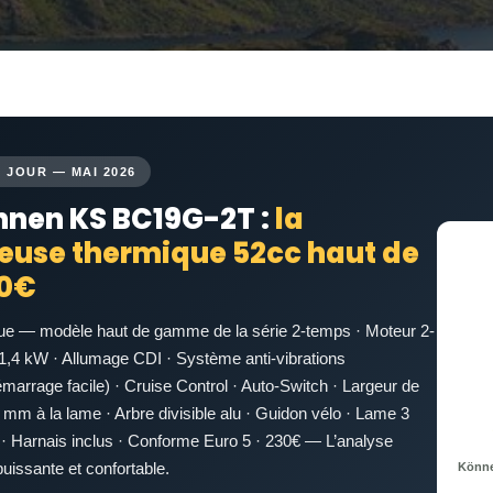
 JOUR — MAI 2026
hnen KS BC19G-2T :
la
euse thermique 52cc haut de
0€
ue — modèle haut de gamme de la série 2-temps · Moteur 2-
1,4 kW · Allumage CDI · Système anti-vibrations
émarrage facile) · Cruise Control · Auto-Switch · Largeur de
 mm à la lame · Arbre divisible alu · Guidon vélo · Lame 3
 · Harnais inclus · Conforme Euro 5 · 230€ — L’analyse
Könne
uissante et confortable.