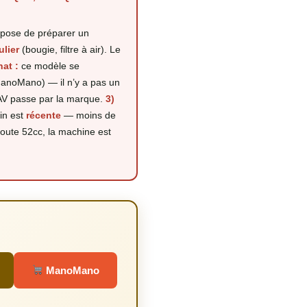
pose de préparer un
ulier
(bougie, filtre à air). Le
hat :
ce modèle se
ManoMano) — il n’y a pas un
AV passe par la marque.
3)
in est
récente
— moins de
toute 52cc, la machine est
ManoMano