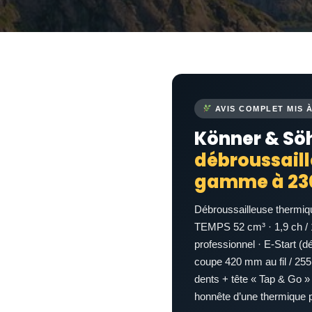
AVIS COMPLET MIS À
Könner & Sö
débroussaill
gamme à 23
Débroussailleuse thermiq
TEMPS 52 cm³ · 1,9 ch / 
professionnel · E-Start (d
coupe 420 mm au fil / 255
dents + tête « Tap & Go »
honnête d’une thermique p