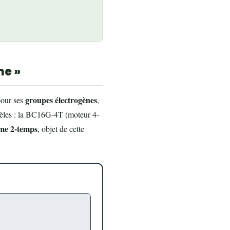
me »
groupes électrogènes
pour ses
,
odèles : la BC16G-4T (moteur 4-
me 2-temps
, objet de cette