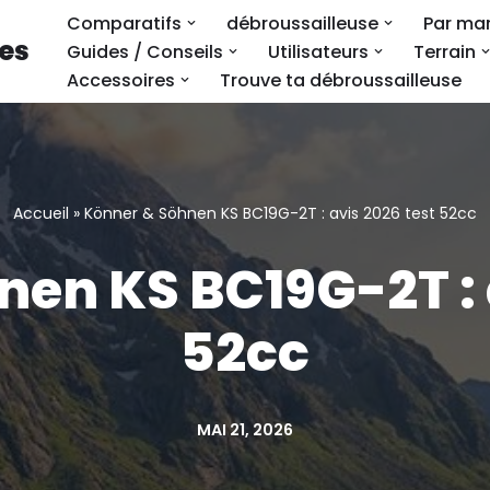
Comparatifs
débroussailleuse
Par ma
ses
Guides / Conseils
Utilisateurs
Terrain
Accessoires
Trouve ta débroussailleuse
Accueil
»
Könner & Söhnen KS BC19G-2T : avis 2026 test 52cc
en KS BC19G-2T : 
52cc
MAI 21, 2026