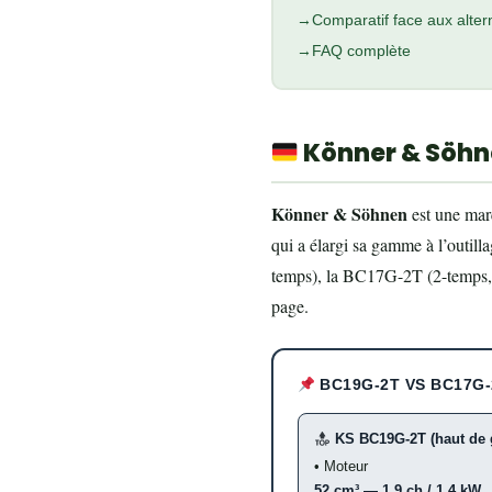
Comparatif face aux alter
FAQ complète
Könner & Söhne
Könner & Söhnen
est une mar
qui a élargi sa gamme à l’outil
temps), la BC17G-2T (2-temps, 
page.
BC19G-2T VS BC17G-
KS BC19G-2T (haut de
• Moteur
52 cm³ — 1,9 ch / 1,4 kW